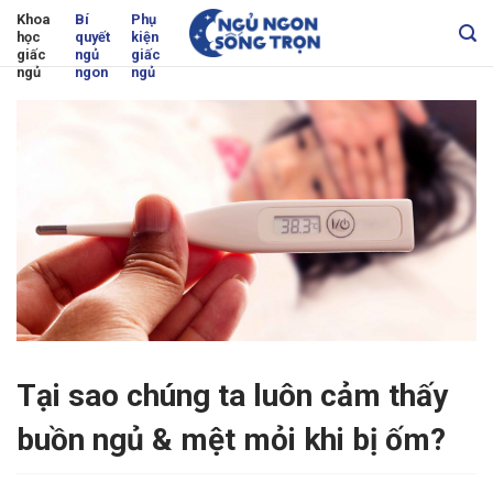
Skip
Khoa
Bí
Phụ
học
quyết
kiện
to
giấc
ngủ
giấc
content
ngủ
ngon
ngủ
Tại sao chúng ta luôn cảm thấy
buồn ngủ & mệt mỏi khi bị ốm?