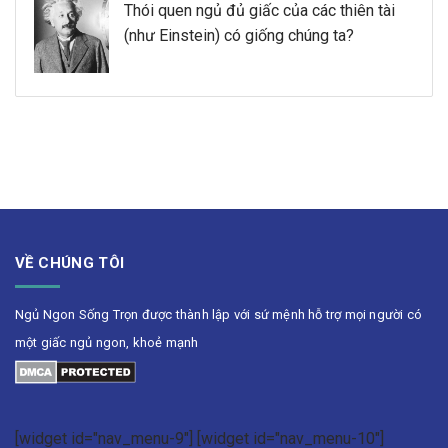
Thói quen ngủ đủ giấc của các thiên tài
(như Einstein) có giống chúng ta?
VỀ CHÚNG TÔI
Ngủ Ngon Sống Trọn được thành lập với sứ mệnh hỗ trợ mọi người có
một giấc ngủ ngon, khoẻ mạnh
[widget id="nav_menu-9"] [widget id="nav_menu-10"]