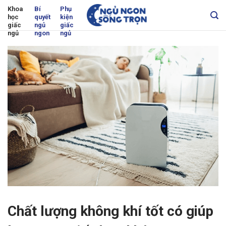
Skip
Khoa
Bí
Phụ
học
quyết
kiện
to
giấc
ngủ
giấc
content
ngủ
ngon
ngủ
Chất lượng không khí tốt có giúp