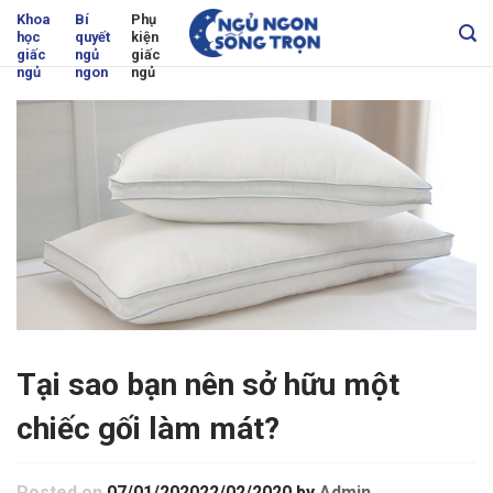
Skip
Khoa
Bí
Phụ
học
quyết
kiện
to
giấc
ngủ
giấc
content
ngủ
ngon
ngủ
Tại sao bạn nên sở hữu một
chiếc gối làm mát?
Posted on
07/01/2020
22/02/2020
by
Admin