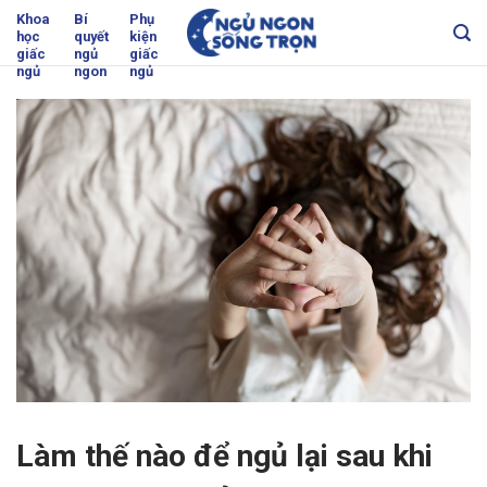
Skip
Khoa
Bí
Phụ
học
quyết
kiện
to
giấc
ngủ
giấc
content
ngủ
ngon
ngủ
Làm thế nào để ngủ lại sau khi