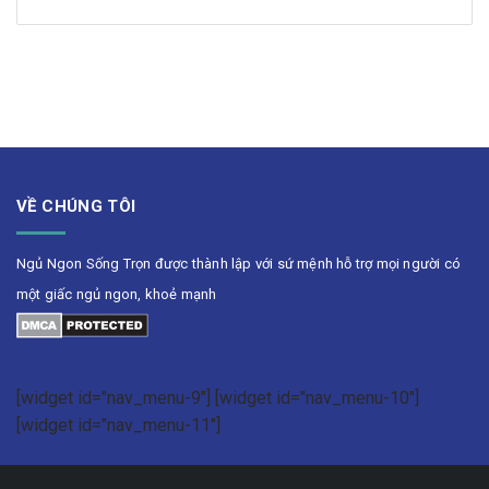
VỀ CHÚNG TÔI
Ngủ Ngon Sống Trọn được thành lập với sứ mệnh hỗ trợ mọi người có
một giấc ngủ ngon, khoẻ mạnh
[widget id="nav_menu-9"] [widget id="nav_menu-10"]
[widget id="nav_menu-11"]