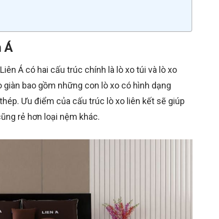
n Á
ên Á có hai cấu trúc chính là lò xo túi và lò xo
ò xo giàn bao gồm những con lò xo có hình dạng
hép. Ưu điểm của cấu trúc lò xo liên kết sẽ giúp
cũng rẻ hơn loại nệm khác.