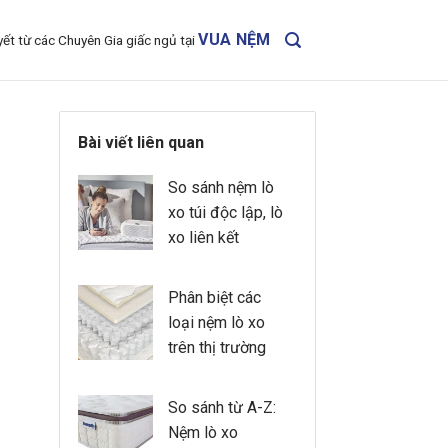
VUA NỆM
yết từ các Chuyên Gia giấc ngủ tại
Bài viết liên quan
So sánh nệm lò
xo túi độc lập, lò
xo liên kết
Phân biệt các
loại nệm lò xo
trên thị trường
So sánh từ A-Z:
Nệm lò xo