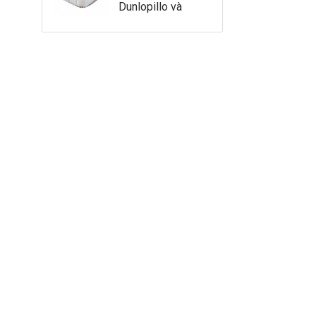
Dunlopillo và
nệm lò xo King
Koil - nên chọn
thương hiệu nệm
nào?