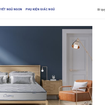
UYẾT NGỦ NGON
PHỤ KIỆN GIẤC NGỦ
Bí qu