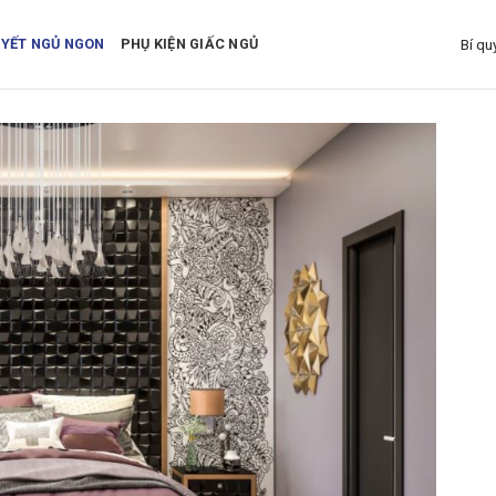
UYẾT NGỦ NGON
PHỤ KIỆN GIẤC NGỦ
Bí qu