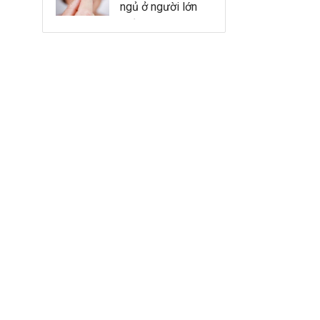
ngủ ở người lớn
tuổi