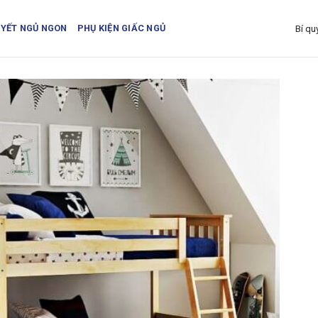
UYẾT NGỦ NGON
PHỤ KIỆN GIẤC NGỦ
Bí qu