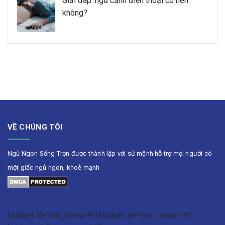
Giải đáp: ngủ cạnh điện thoại có nên
không?
VỀ CHÚNG TÔI
Ngủ Ngon Sống Trọn được thành lập với sứ mệnh hỗ trợ mọi người có
một giấc ngủ ngon, khoẻ mạnh
[widget id="nav_menu-9"] [widget id="nav_menu-10"]