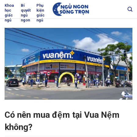
Skip
Khoa
Bí
Phụ
học
quyết
kiện
to
giấc
ngủ
giấc
content
ngủ
ngon
ngủ
Có nên mua đệm tại Vua Nệm
không?