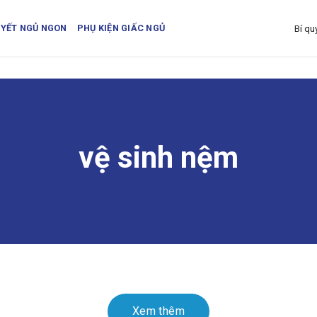
UYẾT NGỦ NGON
PHỤ KIỆN GIẤC NGỦ
Bí qu
vệ sinh nệm
Xem thêm