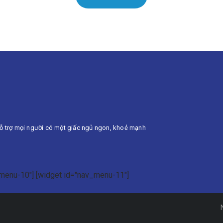
ỗ trợ mọi người có một giấc ngủ ngon, khoẻ mạnh
_menu-10"] [widget id="nav_menu-11"]