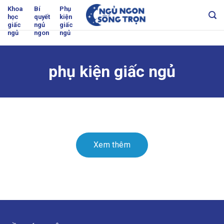
Skip
Khoa
Bí
Phụ
học
quyết
kiện
to
giấc
ngủ
giấc
content
ngủ
ngon
ngủ
phụ kiện giấc ngủ
Xem thêm