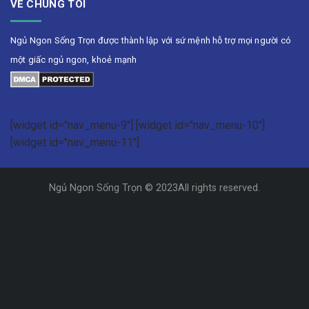
VỀ CHÚNG TÔI
Ngủ Ngon Sống Trọn được thành lập với sứ mệnh hỗ trợ mọi người có
một giấc ngủ ngon, khoẻ mạnh
[widget id="nav_menu-9"] [widget id="nav_menu-10"]
[widget id="nav_menu-11"]
Ngủ Ngon Sống Trọn © 2023All rights reserved.